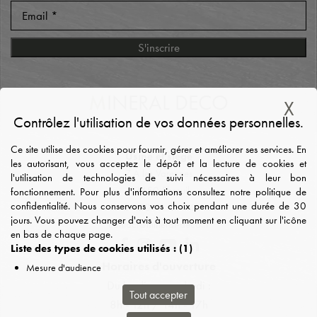
M
INERAL DECO
X
Ma
Contrôlez l'utilisation de vos données personnelles.
Ce site utilise des cookies pour fournir, gérer et améliorer ses services. En
Usine et siège
les autorisant, vous acceptez le dépôt et la lecture de cookies et
Z.A les Varennes
l'utilisation de technologies de suivi nécessaires à leur bon
03450 Ebreuil
fonctionnement. Pour plus d'informations consultez notre politique de
confidentialité. Nous conservons vos choix pendant une durée de 30
04 70 41 21 34
jours. Vous pouvez changer d'avis à tout moment en cliquant sur l'icône
contact@mineral-deco.fr
en bas de chaque page.
Liste des types de cookies utilisés :
(1)
Horaires d'ouverture
Mesure d'audience
Du lundi au vendredi :
Tout accepter
8h - 12h / 14h - 17h