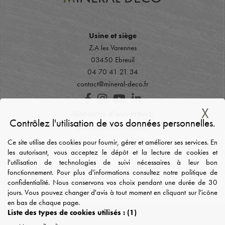
Usine et siège
Z.A les Varennes
03450 Ebreuil
04 70 41 21 34
contact@mineral-deco.fr
X
Ma
Horaires d'ouverture
Contrôlez l'utilisation de vos données personnelles.
Du lundi au vendredi :
8h - 12h / 14h - 17h
Ce site utilise des cookies pour fournir, gérer et améliorer ses services. En
les autorisant, vous acceptez le dépôt et la lecture de cookies et
l'utilisation de technologies de suivi nécessaires à leur bon
Chargement/déchargement
fonctionnement. Pour plus d'informations consultez notre politique de
8h15 - 11h30 / 13h-16h
confidentialité. Nous conservons vos choix pendant une durée de 30
jours. Vous pouvez changer d'avis à tout moment en cliquant sur l'icône
en bas de chaque page.
Liste des types de cookies utilisés :
(1)
Nos actualités