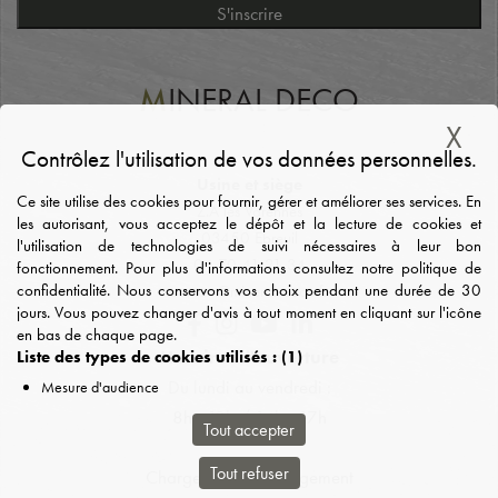
M
INERAL DECO
X
Ma
Contrôlez l'utilisation de vos données personnelles.
Usine et siège
Ce site utilise des cookies pour fournir, gérer et améliorer ses services. En
Z.A les Varennes
les autorisant, vous acceptez le dépôt et la lecture de cookies et
03450 Ebreuil
l'utilisation de technologies de suivi nécessaires à leur bon
04 70 41 21 34
fonctionnement. Pour plus d'informations consultez notre politique de
confidentialité. Nous conservons vos choix pendant une durée de 30
contact@mineral-deco.fr
jours. Vous pouvez changer d'avis à tout moment en cliquant sur l'icône
en bas de chaque page.
Horaires d'ouverture
Liste des types de cookies utilisés :
(1)
Du lundi au vendredi :
Mesure d'audience
8h - 12h / 14h - 17h
Tout accepter
Tout refuser
Chargement/déchargement