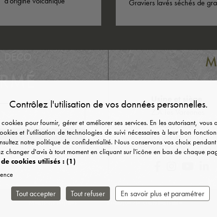
d’origine volcanique
Graviers lavés séchés de gran
L DECO
ORMÉ
Usine et siège
Contrôlez l'utilisation de vos données personnelles.
Z.A les Varennes
s cookies pour fournir, gérer et améliorer ses services. En les autorisant, vou
03450 Ebreuil
cookies et l'utilisation de technologies de suivi nécessaires à leur bon fonctio
04 70 41 21 34
nsultez notre politique de confidentialité. Nous conservons vos choix penda
contact@mineral-dec
ez changer d'avis à tout moment en cliquant sur l'icône en bas de chaque pa
 de cookies utilisés :
(1)
ience
Tout accepter
Tout refuser
En savoir plus et paramétrer
Mentions légales
Politique de confidentialité