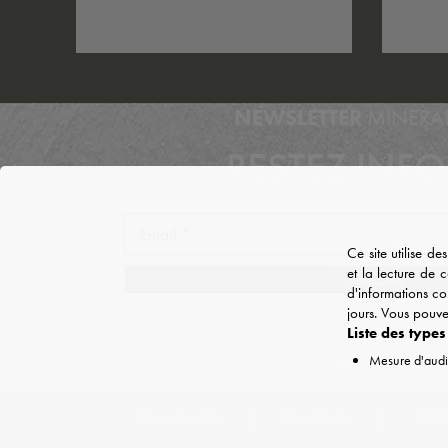
NEWSLETTER
MINERA
RESTEZ INF
Ce site utilise de
et la lecture de 
d'informations co
jours. Vous pouv
Liste des types
Mesure d'aud
Nos actualités
Plan du site
CVG