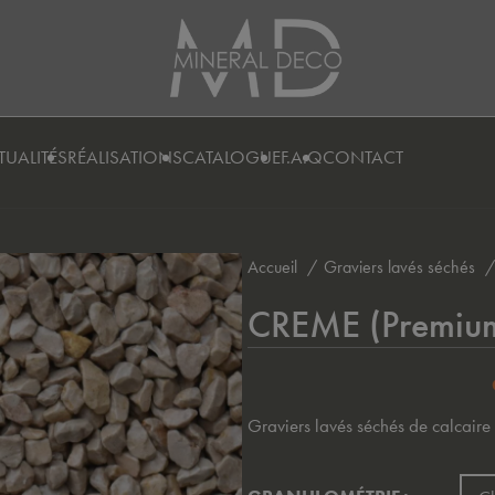
es :
TUALITÉS
RÉALISATIONS
CATALOGUE
F.A.Q
CONTACT
Accueil
Graviers lavés séchés
CREME (Premiu
Graviers lavés séchés de calcaire 