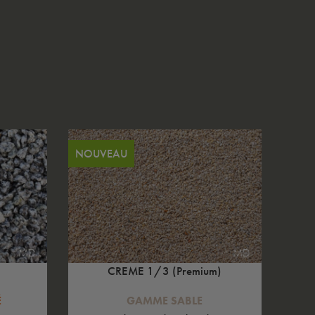
NOUVEAU
CREME 1/3 (Premium)
É
GAMME SABLE