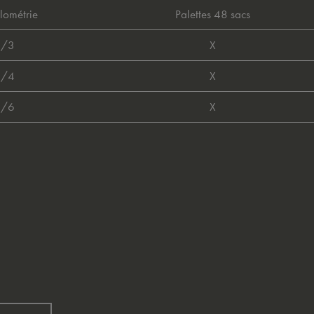
lométrie
Palettes 48 sacs
1/3
X
2/4
X
4/6
X