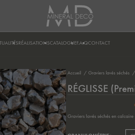
es :
TUALITÉS
RÉALISATIONS
CATALOGUE
F.A.Q
CONTACT
Accueil
Graviers lavés séchés
RÉGLISSE (Prem
Graviers lavés séchés en calcaire 