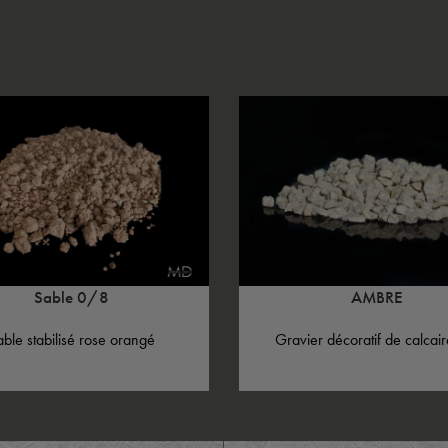
Sable 0/8
AMBRE
able stabilisé rose orangé
Gravier décoratif de calcair